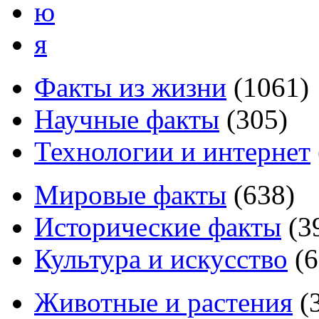
ю
я
Факты из жизни
(
1061
)
Научные факты
(
305
)
Технологии и интернет
Мировые факты
(
638
)
Исторические факты
(
3
Культура и искусство
(
6
Животные и растения
(