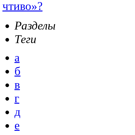
чтиво»?
Разделы
Теги
а
б
в
г
д
е