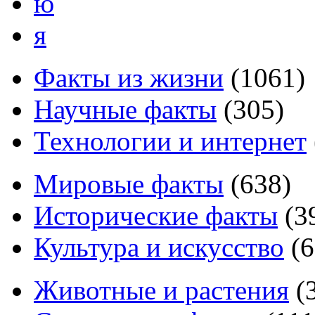
ю
я
Факты из жизни
(
1061
)
Научные факты
(
305
)
Технологии и интернет
Мировые факты
(
638
)
Исторические факты
(
3
Культура и искусство
(
6
Животные и растения
(