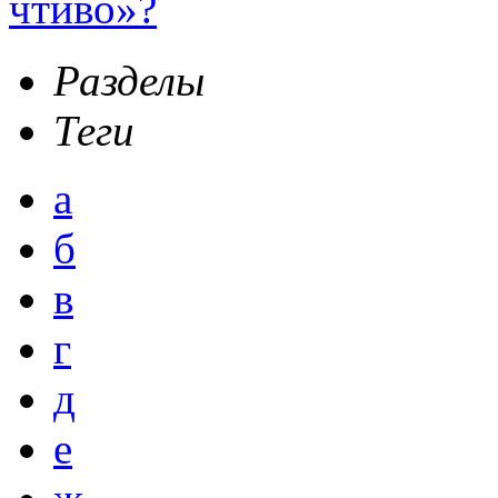
чтиво»?
Разделы
Теги
а
б
в
г
д
е