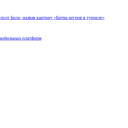
поэт Било, назвав картину «Битва негров в туннеле»
и мобильных платформ