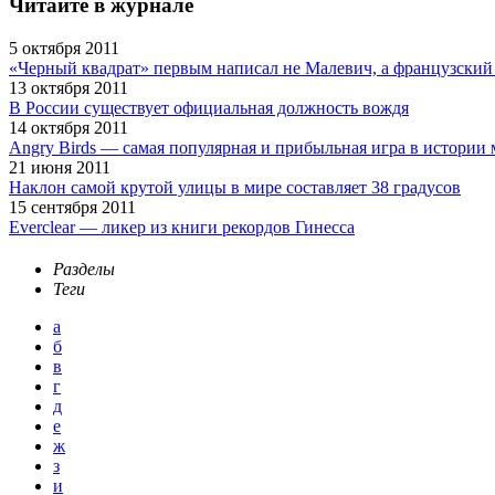
Читайте в журнале
5 октября 2011
«Черный квадрат» первым написал не Малевич, а французский 
13 октября 2011
В России существует официальная должность вождя
14 октября 2011
Angry Birds — самая популярная и прибыльная игра в истори
21 июня 2011
Наклон самой крутой улицы в мире составляет 38 градусов
15 сентября 2011
Everclear — ликер из книги рекордов Гинесса
Разделы
Теги
а
б
в
г
д
е
ж
з
и