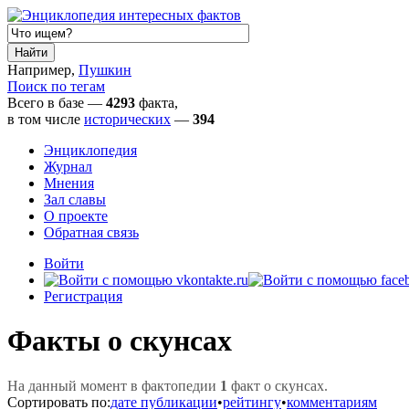
Например,
Пушкин
Поиск по тегам
Всего в базе —
4293
факта,
в том числе
исторических
—
394
Энциклопедия
Журнал
Мнения
Зал славы
О проекте
Обратная связь
Войти
Регистрация
Факты о скунсах
На данный момент в фактопедии
1
факт о скунсах.
Сортировать по:
дате публикации
•
рейтингу
•
комментариям