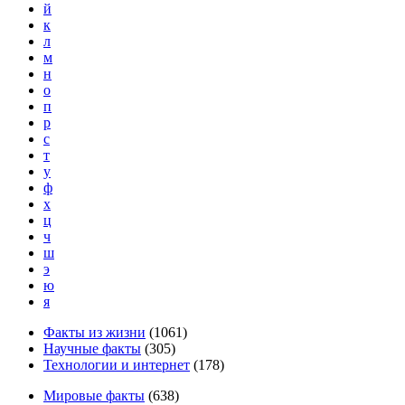
й
к
л
м
н
о
п
р
с
т
у
ф
х
ц
ч
ш
э
ю
я
Факты из жизни
(
1061
)
Научные факты
(
305
)
Технологии и интернет
(
178
)
Мировые факты
(
638
)