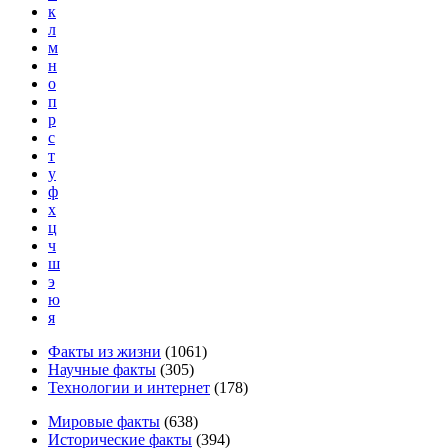
к
л
м
н
о
п
р
с
т
у
ф
х
ц
ч
ш
э
ю
я
Факты из жизни
(
1061
)
Научные факты
(
305
)
Технологии и интернет
(
178
)
Мировые факты
(
638
)
Исторические факты
(
394
)