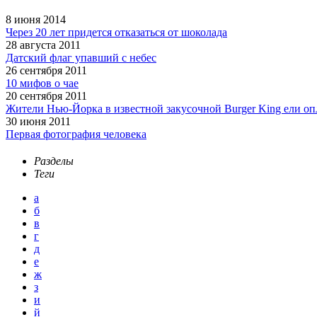
8 июня 2014
Через 20 лет придется отказаться от шоколада
28 августа 2011
Датский флаг упавший с небес
26 сентября 2011
10 мифов о чае
20 сентября 2011
Жители Нью-Йорка в известной закусочной Burger King ели о
30 июня 2011
Первая фотография человека
Разделы
Теги
а
б
в
г
д
е
ж
з
и
й