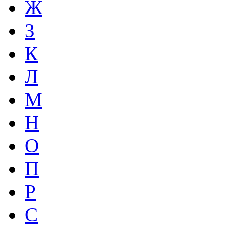
Ж
З
К
Л
М
Н
О
П
Р
С