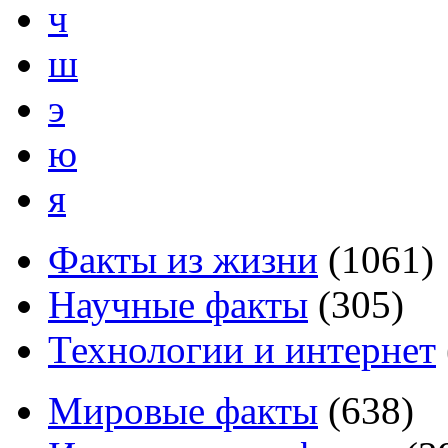
ч
ш
э
ю
я
Факты из жизни
(
1061
)
Научные факты
(
305
)
Технологии и интернет
Мировые факты
(
638
)