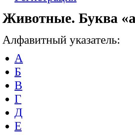
Животные. Буква «
Алфавитный указатель:
А
Б
В
Г
Д
Е