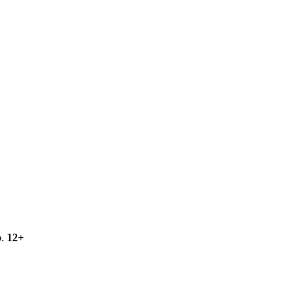
о.
12+