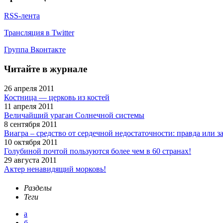
RSS-лента
Трансляция в Twitter
Группа Вконтакте
Читайте в журнале
26 апреля 2011
Костница — церковь из костей
11 апреля 2011
Величайший ураган Солнечной системы
8 сентября 2011
Виагра – средство от сердечной недостаточности: правда или 
10 октября 2011
Голубиной почтой пользуются более чем в 60 странах!
29 августа 2011
Актер ненавидящий морковь!
Разделы
Теги
а
б