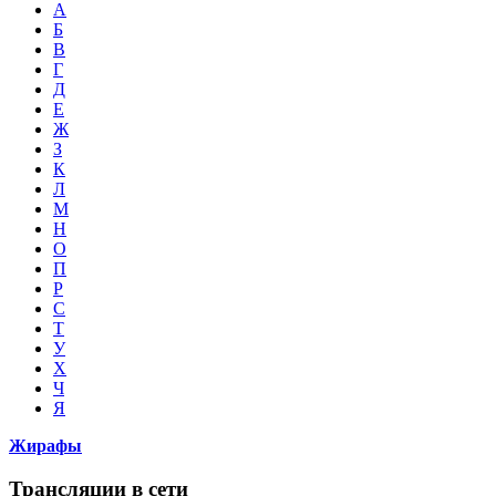
А
Б
В
Г
Д
Е
Ж
З
К
Л
М
Н
О
П
Р
С
Т
У
Х
Ч
Я
Жирафы
Трансляции в сети