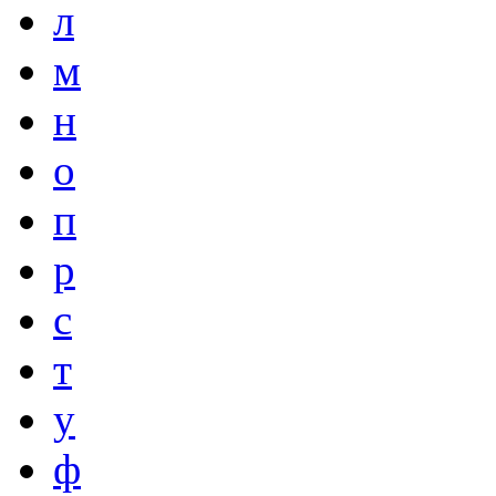
л
м
н
о
п
р
с
т
у
ф