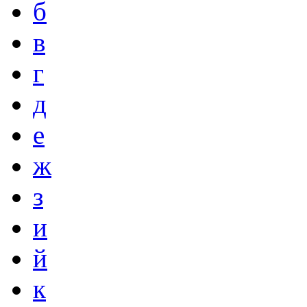
б
в
г
д
е
ж
з
и
й
к