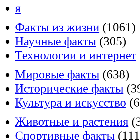
я
Факты из жизни
(
1061
)
Научные факты
(
305
)
Технологии и интернет
Мировые факты
(
638
)
Исторические факты
(
3
Культура и искусство
(
6
Животные и растения
(
Спортивные факты
(
111