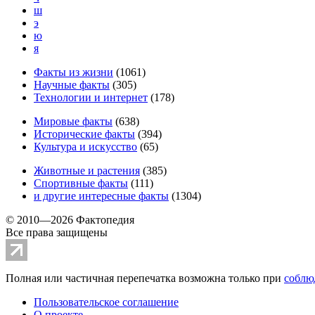
ш
э
ю
я
Факты из жизни
(
1061
)
Научные факты
(
305
)
Технологии и интернет
(
178
)
Мировые факты
(
638
)
Исторические факты
(
394
)
Культура и искусство
(
65
)
Животные и растения
(
385
)
Спортивные факты
(
111
)
и другие
интересные факты
(
1304
)
© 2010—2026 Фактопедия
Все права защищены
Полная или частичная перепечатка возможна только при
соблю
Пользовательское соглашение
О проекте