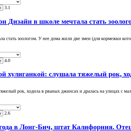
3.1
н Дизайн в школе мечтала стать зоологом
ла стать зоологом. У нее дома жили две змеи (для кормежки кот
4.0
 хулиганкой: слушала тяжелый рок, ходи
желый рок, ходила в рваных джинсах и дралась на улицах с маль
2.6
 года в Лонг-Бич, штат Калифорния. Отец