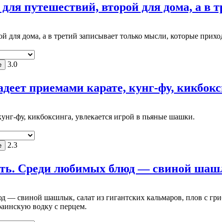
для путешествий, второй для дома, а в т
й для дома, а в третий записывает только мысли, которые приход
3.0
еет приемами карате, кунг-фу, кикбоксин
кунг-фу, кикбоксинга, увлекается игрой в пьяные шашки.
2.3
ть. Среди любимых блюд — свиной шашлы
 — свиной шашлык, салат из гигантских кальмаров, плов с гриб
раинскую водку с перцем.