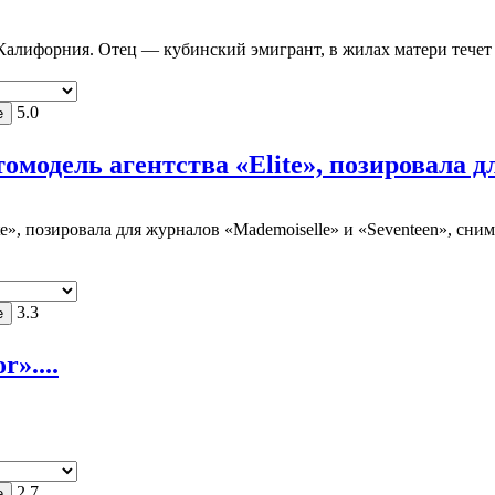
 Калифорния. Отец — кубинский эмигрант, в жилах матери течет 
5.0
модель агентства «Elite», позировала дл
e», позировала для журналов «Mademoiselle» и «Seventeen», сни
3.3
»....
2.7