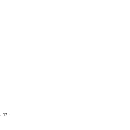
о.
12+