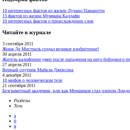
10 интересных фактов из жизни Лучано Паваротти
15 фактов из жизни Муммара Каддафи
10 интересных фактов о происхождении слов
Читайте в журнале
3 сентября 2011
Жорж Де Мистраль создал великое изобретение!
30 апреля 2011
Житель калифонии умер после нападения на него бойцового п
27 апреля 2011
Верный спутник Майкла Джексона
4 декабря 2011
10 мифов о человеческом теле
21 сентября 2011
Безграмотный академик, или как Меншиков стал членом Лондо
Разделы
Теги
а
б
в