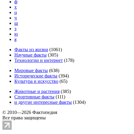
ф
х
ц
ч
ш
э
ю
я
Факты из жизни
(
1061
)
Научные факты
(
305
)
Технологии и интернет
(
178
)
Мировые факты
(
638
)
Исторические факты
(
394
)
Культура и искусство
(
65
)
Животные и растения
(
385
)
Спортивные факты
(
111
)
и другие
интересные факты
(
1304
)
© 2010—2026 Фактопедия
Все права защищены