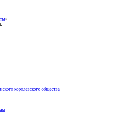
кты
»
.
нского королевского общества
нам