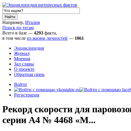
Например,
Италия
Поиск по тегам
Всего в базе —
4293
факта,
в том числе
из жизни личностей
—
1061
Энциклопедия
Журнал
Мнения
Зал славы
О проекте
Обратная связь
Войти
Регистрация
Рекорд скорости для паровозо
серии A4 № 4468 «M...