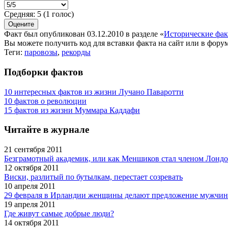
Средняя:
5
(
1
голос)
Факт был опубликован 03.12.2010 в разделе
«
Исторические фа
Вы можете получить
код для вставки
факта на сайт или в форум
Теги:
паровозы
,
рекорды
Подборки фактов
10 интересных фактов из жизни Лучано Паваротти
10 фактов о революции
15 фактов из жизни Муммара Каддафи
Читайте в журнале
21 сентября 2011
Безграмотный академик, или как Меншиков стал членом Лондо
12 октября 2011
Виски, разлитый по бутылкам, перестает созревать
10 апреля 2011
29 февраля в Ирландии женщины делают предложение мужчи
19 апреля 2011
Где живут самые добрые люди?
14 октября 2011