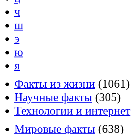
ч
ш
э
ю
я
Факты из жизни
(
1061
)
Научные факты
(
305
)
Технологии и интернет
Мировые факты
(
638
)