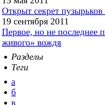
15 мая 2011
Открыт секрет пузырьков 
19 сентября 2011
Первое, но не последнее 
живого» вождя
Разделы
Теги
а
б
в