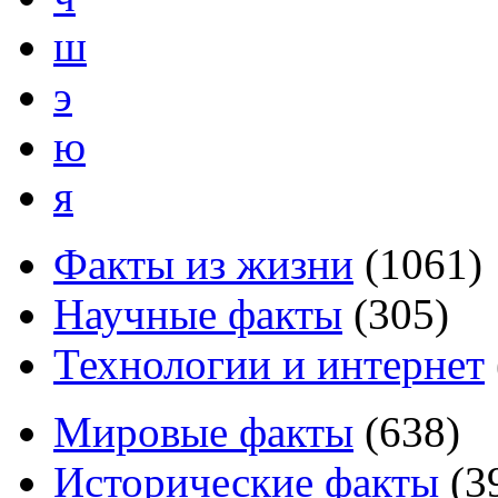
ш
э
ю
я
Факты из жизни
(
1061
)
Научные факты
(
305
)
Технологии и интернет
Мировые факты
(
638
)
Исторические факты
(
3