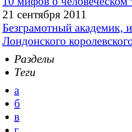
10 мифов о человеческом 
21 сентября 2011
Безграмотный академик, 
Лондонского королевског
Разделы
Теги
а
б
в
г