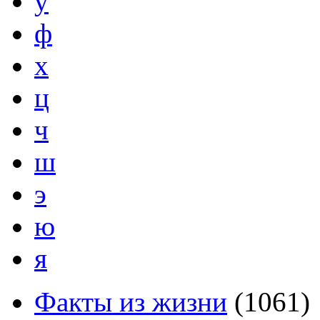
у
ф
х
ц
ч
ш
э
ю
я
Факты из жизни
(
1061
)