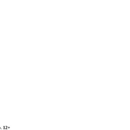
о.
12+