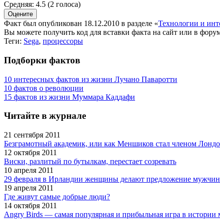
Средняя:
4.5
(
2
голоса)
Факт был опубликован 18.12.2010 в разделе
«
Технологии и инт
Вы можете получить
код для вставки
факта на сайт или в форум
Теги:
Sega
,
процессоры
Подборки фактов
10 интересных фактов из жизни Лучано Паваротти
10 фактов о революции
15 фактов из жизни Муммара Каддафи
Читайте в журнале
21 сентября 2011
Безграмотный академик, или как Меншиков стал членом Лондо
12 октября 2011
Виски, разлитый по бутылкам, перестает созревать
10 апреля 2011
29 февраля в Ирландии женщины делают предложение мужчи
19 апреля 2011
Где живут самые добрые люди?
14 октября 2011
Angry Birds — самая популярная и прибыльная игра в истори