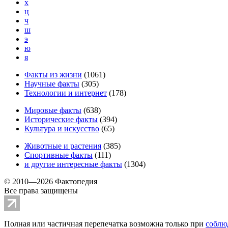
х
ц
ч
ш
э
ю
я
Факты из жизни
(
1061
)
Научные факты
(
305
)
Технологии и интернет
(
178
)
Мировые факты
(
638
)
Исторические факты
(
394
)
Культура и искусство
(
65
)
Животные и растения
(
385
)
Спортивные факты
(
111
)
и другие
интересные факты
(
1304
)
© 2010—2026 Фактопедия
Все права защищены
Полная или частичная перепечатка возможна только при
соблю