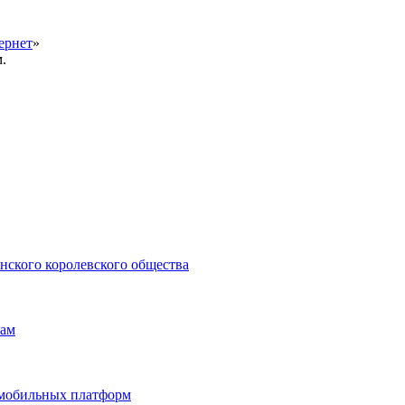
ернет
»
.
нского королевского общества
нам
и мобильных платформ