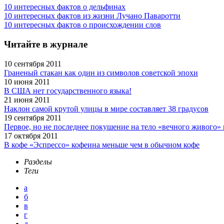
10 интересных фактов о дельфинах
10 интересных фактов из жизни Лучано Паваротти
10 интересных фактов о происхождении слов
Читайте в журнале
10 сентября 2011
Граненый стакан как один из символов советской эпохи
10 июня 2011
В США нет государственного языка!
21 июня 2011
Наклон самой крутой улицы в мире составляет 38 градусов
19 сентября 2011
Первое, но не последнее покушение на тело «вечного живого»
17 октября 2011
В кофе «Эспрессо» кофеина меньше чем в обычном кофе
Разделы
Теги
а
б
в
г
д