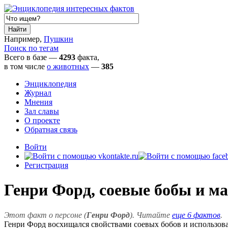
Например,
Пушкин
Поиск по тегам
Всего в базе —
4293
факта,
в том числе
о животных
—
385
Энциклопедия
Журнал
Мнения
Зал славы
О проекте
Обратная связь
Войти
Регистрация
Генри Форд, соевые бобы и м
Этот факт о персоне (
Генри Форд
). Читайте
еще 6 фактов
.
Генри Форд восхищался свойствами соевых бобов и использовал