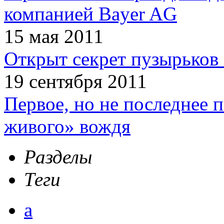
компанией Bayer AG
15 мая 2011
Открыт секрет пузырьков 
19 сентября 2011
Первое, но не последнее 
живого» вождя
Разделы
Теги
а