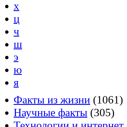
х
ц
ч
ш
э
ю
я
Факты из жизни
(
1061
)
Научные факты
(
305
)
Технологии и интернет