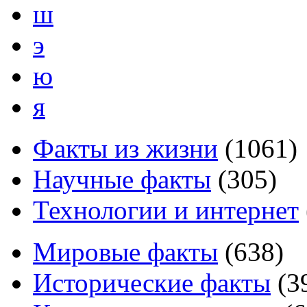
ш
э
ю
я
Факты из жизни
(
1061
)
Научные факты
(
305
)
Технологии и интернет
Мировые факты
(
638
)
Исторические факты
(
3