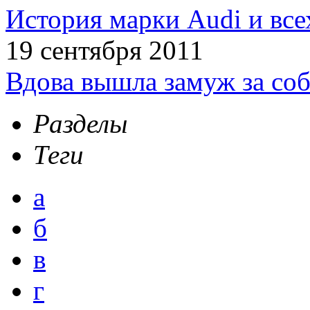
История марки Audi и все
19 сентября 2011
Вдова вышла замуж за соб
Разделы
Теги
а
б
в
г