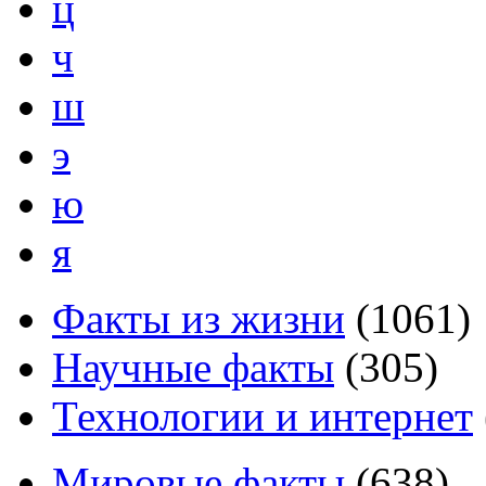
ц
ч
ш
э
ю
я
Факты из жизни
(
1061
)
Научные факты
(
305
)
Технологии и интернет
Мировые факты
(
638
)