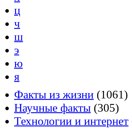
ц
ч
ш
э
ю
я
Факты из жизни
(
1061
)
Научные факты
(
305
)
Технологии и интернет