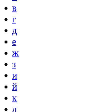
в
г
д
е
ж
з
и
й
к
л