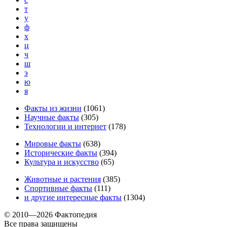
т
у
ф
х
ц
ч
ш
э
ю
я
Факты из жизни
(
1061
)
Научные факты
(
305
)
Технологии и интернет
(
178
)
Мировые факты
(
638
)
Исторические факты
(
394
)
Культура и искусство
(
65
)
Животные и растения
(
385
)
Спортивные факты
(
111
)
и другие
интересные факты
(
1304
)
© 2010—2026 Фактопедия
Все права защищены