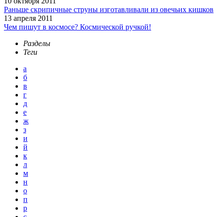
10 октября 2011
Раньше скрипичные струны изготавливали из овечьих кишков
13 апреля 2011
Чем пишут в космосе? Космической ручкой!
Разделы
Теги
а
б
в
г
д
е
ж
з
и
й
к
л
м
н
о
п
р
с