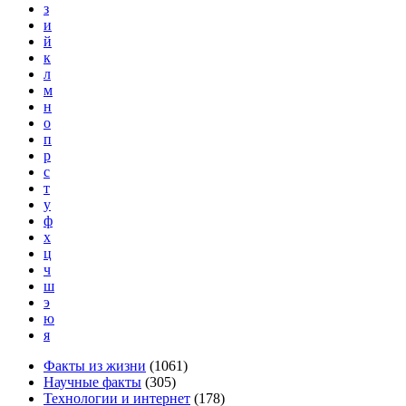
з
и
й
к
л
м
н
о
п
р
с
т
у
ф
х
ц
ч
ш
э
ю
я
Факты из жизни
(
1061
)
Научные факты
(
305
)
Технологии и интернет
(
178
)