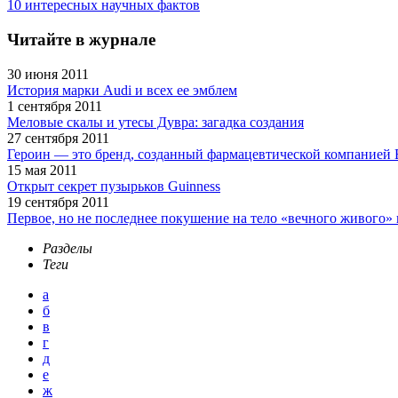
10 интересных научных фактов
Читайте в журнале
30 июня 2011
История марки Audi и всех ее эмблем
1 сентября 2011
Меловые скалы и утесы Дувра: загадка создания
27 сентября 2011
Героин — это бренд, созданный фармацевтической компанией 
15 мая 2011
Открыт секрет пузырьков Guinness
19 сентября 2011
Первое, но не последнее покушение на тело «вечного живого»
Разделы
Теги
а
б
в
г
д
е
ж