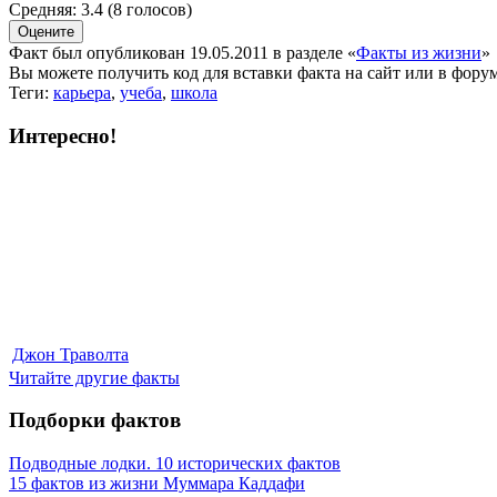
Средняя:
3.4
(
8
голосов)
Факт был опубликован 19.05.2011 в разделе
«
Факты из жизни
»
Вы можете получить
код для вставки
факта на сайт или в форум
Теги:
карьера
,
учеба
,
школа
Интересно!
Джон Траволта
Читайте другие факты
Подборки фактов
Подводные лодки. 10 исторических фактов
15 фактов из жизни Муммара Каддафи