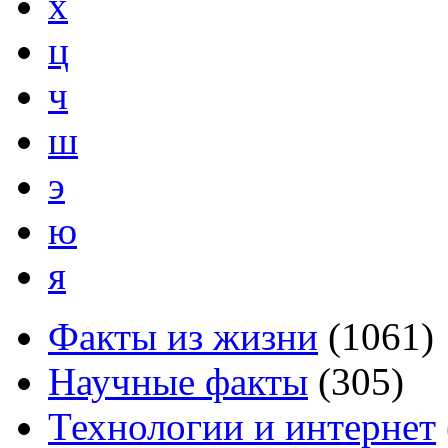
х
ц
ч
ш
э
ю
я
Факты из жизни
(
1061
)
Научные факты
(
305
)
Технологии и интернет