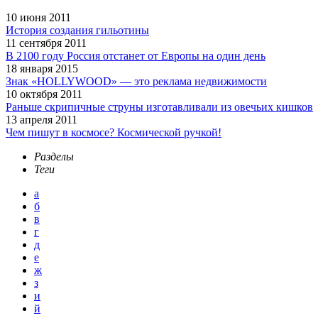
10 июня 2011
История создания гильотины
11 сентября 2011
В 2100 году Россия отстанет от Европы на один день
18 января 2015
Знак «HOLLYWOOD» — это реклама недвижимости
10 октября 2011
Раньше скрипичные струны изготавливали из овечьих кишков
13 апреля 2011
Чем пишут в космосе? Космической ручкой!
Разделы
Теги
а
б
в
г
д
е
ж
з
и
й