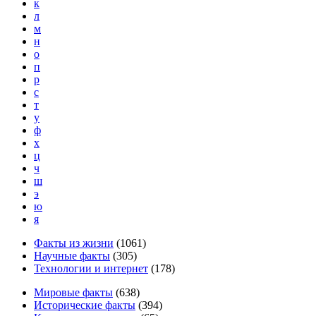
к
л
м
н
о
п
р
с
т
у
ф
х
ц
ч
ш
э
ю
я
Факты из жизни
(
1061
)
Научные факты
(
305
)
Технологии и интернет
(
178
)
Мировые факты
(
638
)
Исторические факты
(
394
)