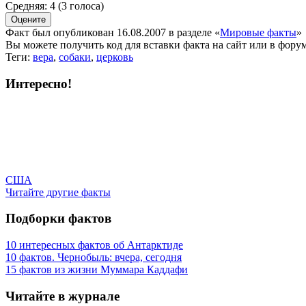
Средняя:
4
(
3
голоса)
Факт был опубликован 16.08.2007 в разделе
«
Мировые факты
»
Вы можете получить
код для вставки
факта на сайт или в форум
Теги:
вера
,
собаки
,
церковь
Интересно!
США
Читайте другие факты
Подборки фактов
10 интересных фактов об Антарктиде
10 фактов. Чернобыль: вчера, сегодня
15 фактов из жизни Муммара Каддафи
Читайте в журнале