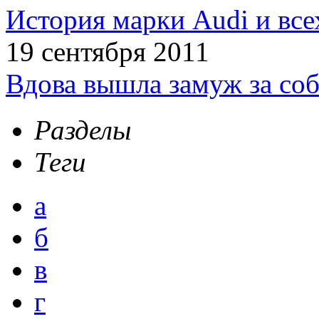
История марки Audi и все
19 сентября 2011
Вдова вышла замуж за соб
Разделы
Теги
а
б
в
г