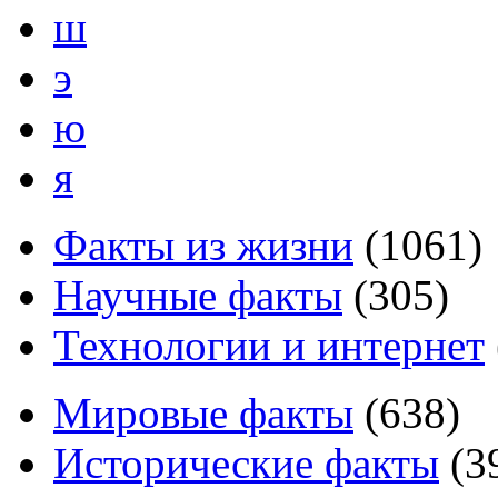
ш
э
ю
я
Факты из жизни
(
1061
)
Научные факты
(
305
)
Технологии и интернет
Мировые факты
(
638
)
Исторические факты
(
3