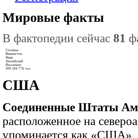
Мировые факты
В фактопедии сейчас
81
ф
Столица:
Вашингтон
Язык:
Английский
Население:
309 204 770 чел.
США
Соединенные Штаты Ам
расположенное на североа
упоминается как «США»,