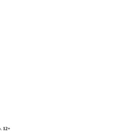
о.
12+