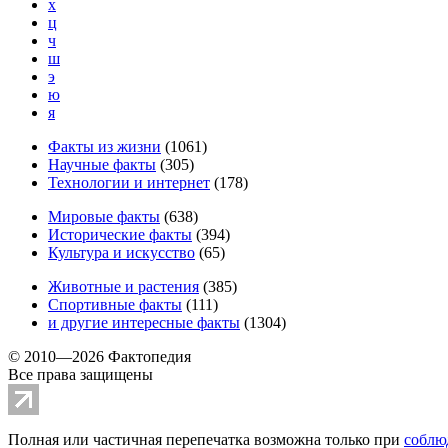
х
ц
ч
ш
э
ю
я
Факты из жизни
(
1061
)
Научные факты
(
305
)
Технологии и интернет
(
178
)
Мировые факты
(
638
)
Исторические факты
(
394
)
Культура и искусство
(
65
)
Животные и растения
(
385
)
Спортивные факты
(
111
)
и другие
интересные факты
(
1304
)
© 2010—2026 Фактопедия
Все права защищены
Полная или частичная перепечатка возможна только при
соблю