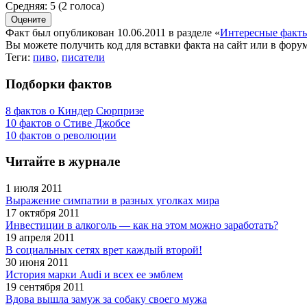
Средняя:
5
(
2
голоса)
Факт был опубликован 10.06.2011 в разделе
«
Интересные факт
Вы можете получить
код для вставки
факта на сайт или в форум
Теги:
пиво
,
писатели
Подборки фактов
8 фактов о Киндер Сюрпризе
10 фактов о Стиве Джобсе
10 фактов о революции
Читайте в журнале
1 июля 2011
Выражение симпатии в разных уголках мира
17 октября 2011
Инвестиции в алкоголь — как на этом можно заработать?
19 апреля 2011
В социальных сетях врет каждый второй!
30 июня 2011
История марки Audi и всех ее эмблем
19 сентября 2011
Вдова вышла замуж за собаку своего мужа