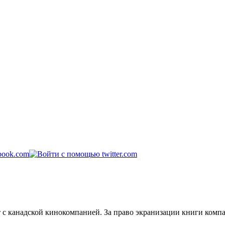
с канадской кинокомпанией. За право экранизации книги компан