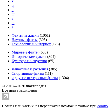
х
ц
ч
ш
э
ю
я
Факты из жизни
(
1061
)
Научные факты
(
305
)
Технологии и интернет
(
178
)
Мировые факты
(
638
)
Исторические факты
(
394
)
Культура и искусство
(
65
)
Животные и растения
(
385
)
Спортивные факты
(
111
)
и другие
интересные факты
(
1304
)
© 2010—2026 Фактопедия
Все права защищены
Полная или частичная перепечатка возможна только при
соблю