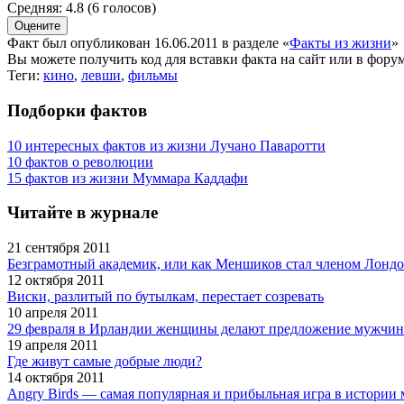
Средняя:
4.8
(
6
голосов)
Факт был опубликован 16.06.2011 в разделе
«
Факты из жизни
»
Вы можете получить
код для вставки
факта на сайт или в форум
Теги:
кино
,
левши
,
фильмы
Подборки фактов
10 интересных фактов из жизни Лучано Паваротти
10 фактов о революции
15 фактов из жизни Муммара Каддафи
Читайте в журнале
21 сентября 2011
Безграмотный академик, или как Меншиков стал членом Лондо
12 октября 2011
Виски, разлитый по бутылкам, перестает созревать
10 апреля 2011
29 февраля в Ирландии женщины делают предложение мужчи
19 апреля 2011
Где живут самые добрые люди?
14 октября 2011
Angry Birds — самая популярная и прибыльная игра в истори