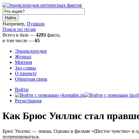
Например,
Пушкин
Поиск по тегам
Всего в базе —
4293
факта,
в том числе
—
65
Энциклопедия
Журнал
Мнения
Зал славы
О проекте
Обратная связь
Войти
Регистрация
Как Брюс Уиллис стал правш
Брюс Уиллис — левша. Однако в фильме «Шестое чувство» в од
потренироваться.