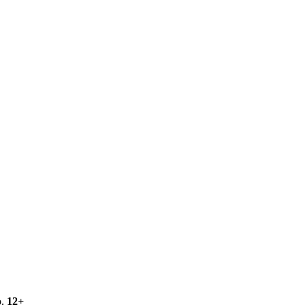
о.
12+