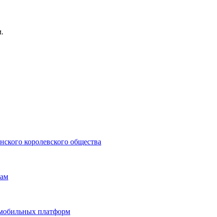
.
нского королевского общества
нам
и мобильных платформ