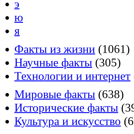
э
ю
я
Факты из жизни
(
1061
)
Научные факты
(
305
)
Технологии и интернет
Мировые факты
(
638
)
Исторические факты
(
3
Культура и искусство
(
6