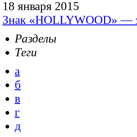
18 января 2015
Знак «HOLLYWOOD» — эт
Разделы
Теги
а
б
в
г
д