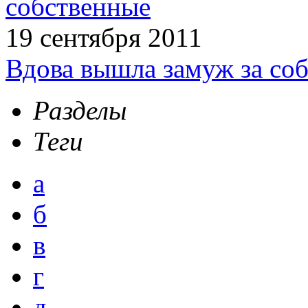
собственные
19 сентября 2011
Вдова вышла замуж за соб
Разделы
Теги
а
б
в
г
д