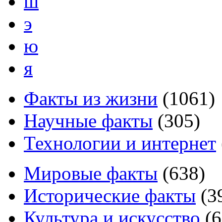
ш
э
ю
я
Факты из жизни
(
1061
)
Научные факты
(
305
)
Технологии и интернет
Мировые факты
(
638
)
Исторические факты
(
3
Культура и искусство
(
6