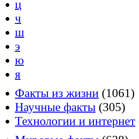
ц
ч
ш
э
ю
я
Факты из жизни
(
1061
)
Научные факты
(
305
)
Технологии и интернет