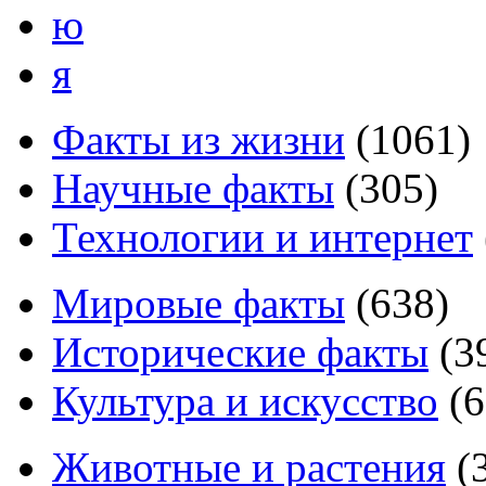
ю
я
Факты из жизни
(
1061
)
Научные факты
(
305
)
Технологии и интернет
Мировые факты
(
638
)
Исторические факты
(
3
Культура и искусство
(
6
Животные и растения
(