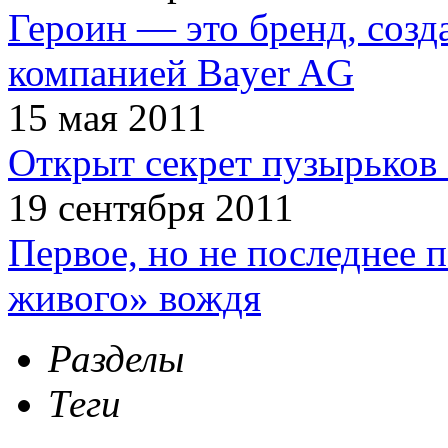
Героин — это бренд, соз
компанией Bayer AG
15 мая 2011
Открыт секрет пузырьков 
19 сентября 2011
Первое, но не последнее 
живого» вождя
Разделы
Теги