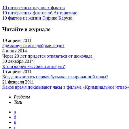
10 интересных научных фактов
10 интересных фактов об Антарктиде
10 фактов из жизни Энрико Карузо
Читайте в журнале
19 апреля 2011
Где живут самые добрые люди?
8 июня 2014
Через 20 лет придется отказаться от шоколада
30 декабря 2014
Кто изобрел кассовый аппарат?
15 апреля 2011
Когда появилась первая бутылка газированной воды?
21 февраля 2011
Какое время показывают часы в фильме «Криминальное чтиво
Разделы
Теги
а
б
в
г