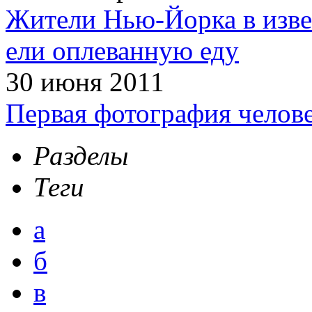
Жители Нью-Йорка в изве
ели оплеванную еду
30 июня 2011
Первая фотография челов
Разделы
Теги
а
б
в