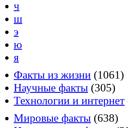
ч
ш
э
ю
я
Факты из жизни
(
1061
)
Научные факты
(
305
)
Технологии и интернет
Мировые факты
(
638
)