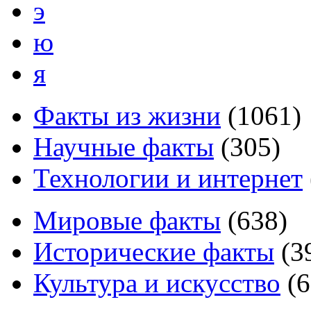
э
ю
я
Факты из жизни
(
1061
)
Научные факты
(
305
)
Технологии и интернет
Мировые факты
(
638
)
Исторические факты
(
3
Культура и искусство
(
6