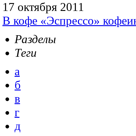
17 октября 2011
В кофе «Эспрессо» кофеи
Разделы
Теги
а
б
в
г
д