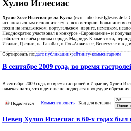
Хулио Иглесиас
Хулио Хосе Иглесиас де ла Куэва
(исп. Julio José Iglesias d
испаноязычным исполнителем за всю историю. Большинство сво
песни на итальянском, португальском, иврите, немецком, неап
Неоднократно участвовал в конкурсе «Евровидение» и получа
работает в своём родном городе, Мадриде. Кроме этого, перио
Италии, Греции, на Гавайах, в Лос-Анжелесе, Венесуэле и в др
Сортировать по:
дате публикации
•
рейтингу
•
комментариям
В сентябре 2009 года, во время гастроле
В сентябре 2009 года, во время гастролей в Израиле, Хулио Иг
намекая на то, что в детстве не подвергся процедуре обрезания.
Комментировать
Код для вставки
Поделиться
Певец Хулио Иглесиас в 60-х годах был 