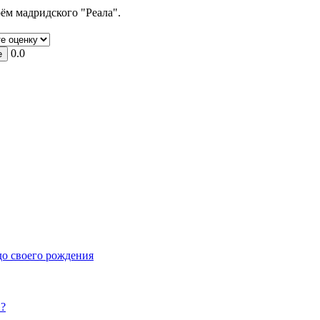
рём мадридского "Реала".
0.0
до своего рождения
»?