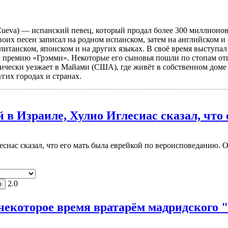
e la Cueva) — испанский певец, который продал более 300 милли
их песен записал на родном испанском, затем на английском и 
олитанском, японском и на других языках. В своё время выступа
л премию «Грэмми». Некоторые его сыновья пошли по стопам от
дически уезжает в Майами (США), где живёт в собственном доме
угих городах и странах.
й в Израиле, Хулио Иглесиас сказал, что 
лесиас сказал, что его мать была еврейкой по вероисповеданию. 
2.0
некоторое время вратарём мадридского "Р