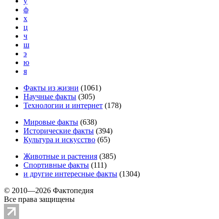
у
ф
х
ц
ч
ш
э
ю
я
Факты из жизни
(
1061
)
Научные факты
(
305
)
Технологии и интернет
(
178
)
Мировые факты
(
638
)
Исторические факты
(
394
)
Культура и искусство
(
65
)
Животные и растения
(
385
)
Спортивные факты
(
111
)
и другие
интересные факты
(
1304
)
© 2010—2026 Фактопедия
Все права защищены