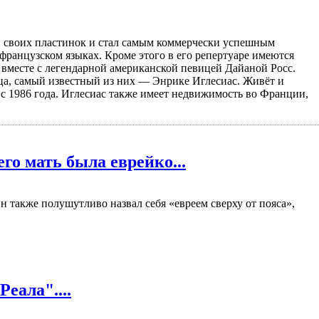
онов своих пластинок и стал самым коммерчески успешным
французском языках. Кроме этого в его репертуаре имеются
л вместе с легендарной американской певицей Дайаной Росс.
ца, самый известный из них — Энрике Иглесиас. Живёт и
 с 1986 года. Иглесиас также имеет недвижимость во Франции,
его мать была еврейко...
Он также полушутливо назвал себя «евреем сверху от пояса»,
еала"....