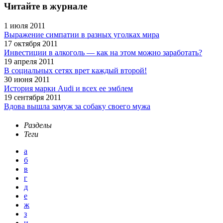
Читайте в журнале
1 июля 2011
Выражение симпатии в разных уголках мира
17 октября 2011
Инвестиции в алкоголь — как на этом можно заработать?
19 апреля 2011
В социальных сетях врет каждый второй!
30 июня 2011
История марки Audi и всех ее эмблем
19 сентября 2011
Вдова вышла замуж за собаку своего мужа
Разделы
Теги
а
б
в
г
д
е
ж
з
и