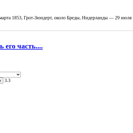
0 марта 1853, Грот-Зюндерт, около Бреды, Нидерланды — 29 июл
 его часть....
3.3