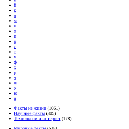
й
к
л
м
н
о
п
р
с
т
у
ф
х
ц
ч
ш
э
ю
я
Факты из жизни
(
1061
)
Научные факты
(
305
)
Технологии и интернет
(
178
)
Мировые факты
(
638
)