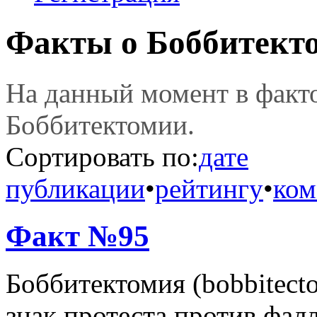
Факты о Боббитект
На данный момент в фак
Боббитектомии.
Сортировать по:
дате
публикации
•
рейтингу
•
ком
Факт №95
Боббитектомия (bobbitec
знак протеста против фал