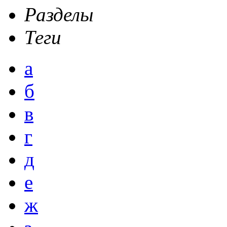
Разделы
Теги
а
б
в
г
д
е
ж