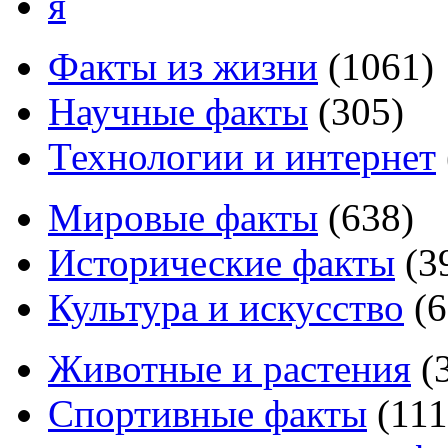
я
Факты из жизни
(
1061
)
Научные факты
(
305
)
Технологии и интернет
Мировые факты
(
638
)
Исторические факты
(
3
Культура и искусство
(
6
Животные и растения
(
Спортивные факты
(
111