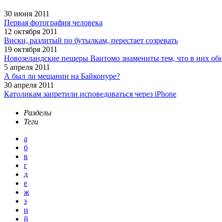
30 июня 2011
Первая фотография человека
12 октября 2011
Виски, разлитый по бутылкам, перестает созревать
19 октября 2011
Новозеландские пещеры Ваитомо знамениты тем, что в них об
5 апреля 2011
А был ли мещанин на Байконуре?
30 апреля 2011
Католикам запретили исповедоваться через iPhone
Разделы
Теги
а
б
в
г
д
е
ж
з
и
й