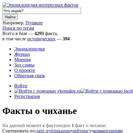
Например,
Пушкин
Поиск по тегам
Всего в базе —
4293
факта,
в том числе
исторических
—
394
Энциклопедия
Журнал
Мнения
Зал славы
О проекте
Обратная связь
Войти
Регистрация
Факты о чиханье
На данный момент в фактопедии
1
факт о чиханье.
Сортировать по:
дате публикации
•
рейтингу
•
комментариям