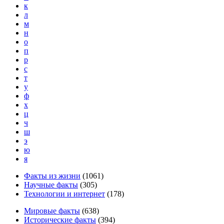
к
л
м
н
о
п
р
с
т
у
ф
х
ц
ч
ш
э
ю
я
Факты из жизни
(
1061
)
Научные факты
(
305
)
Технологии и интернет
(
178
)
Мировые факты
(
638
)
Исторические факты
(
394
)