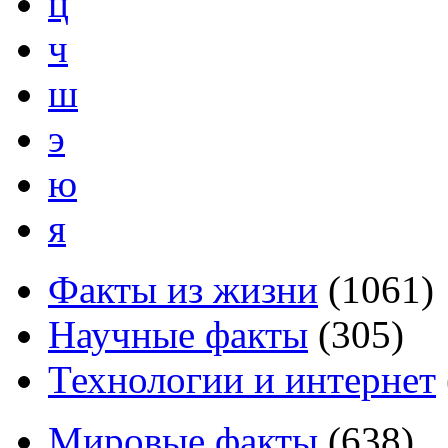
ц
ч
ш
э
ю
я
Факты из жизни
(
1061
)
Научные факты
(
305
)
Технологии и интернет
Мировые факты
(
638
)