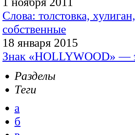
1 ноября 2011
Слова: толстовка, хулига
собственные
18 января 2015
Знак «HOLLYWOOD» — эт
Разделы
Теги
а
б
в