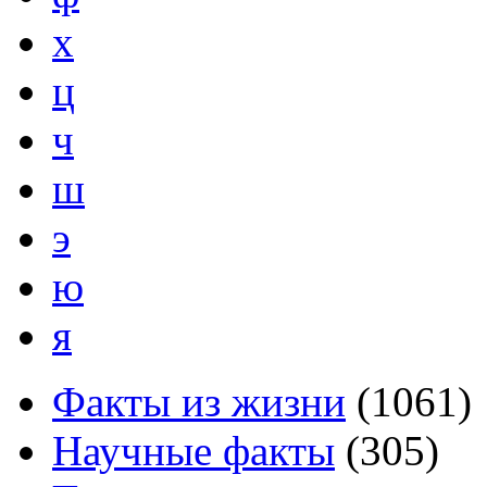
х
ц
ч
ш
э
ю
я
Факты из жизни
(
1061
)
Научные факты
(
305
)