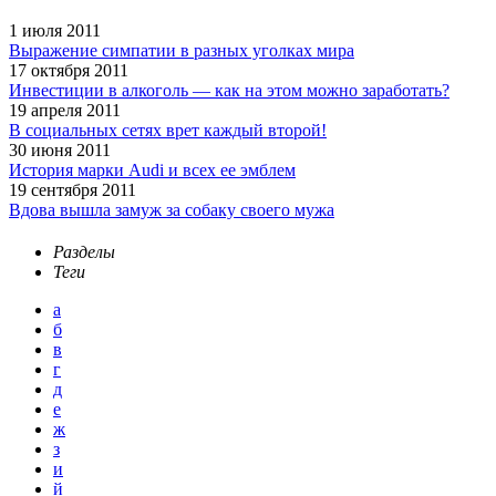
1 июля 2011
Выражение симпатии в разных уголках мира
17 октября 2011
Инвестиции в алкоголь — как на этом можно заработать?
19 апреля 2011
В социальных сетях врет каждый второй!
30 июня 2011
История марки Audi и всех ее эмблем
19 сентября 2011
Вдова вышла замуж за собаку своего мужа
Разделы
Теги
а
б
в
г
д
е
ж
з
и
й