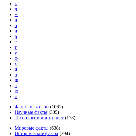
к
л
м
н
о
п
р
с
т
у
ф
х
ц
ч
ш
э
ю
я
Факты из жизни
(
1061
)
Научные факты
(
305
)
Технологии и интернет
(
178
)
Мировые факты
(
638
)
Исторические факты
(
394
)