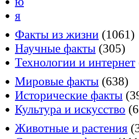
ю
я
Факты из жизни
(
1061
)
Научные факты
(
305
)
Технологии и интернет
Мировые факты
(
638
)
Исторические факты
(
3
Культура и искусство
(
6
Животные и растения
(