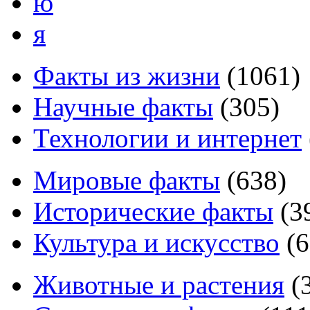
ю
я
Факты из жизни
(
1061
)
Научные факты
(
305
)
Технологии и интернет
Мировые факты
(
638
)
Исторические факты
(
3
Культура и искусство
(
6
Животные и растения
(