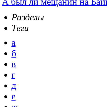
А был ли мещанин на Бай
Разделы
Теги
а
б
в
г
д
е
ж