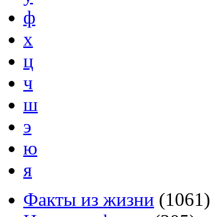
ф
х
ц
ч
ш
э
ю
я
Факты из жизни
(
1061
)