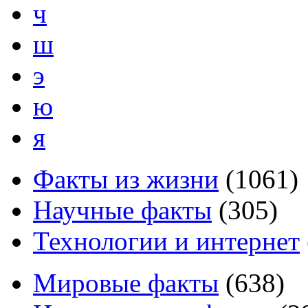
ч
ш
э
ю
я
Факты из жизни
(
1061
)
Научные факты
(
305
)
Технологии и интернет
Мировые факты
(
638
)