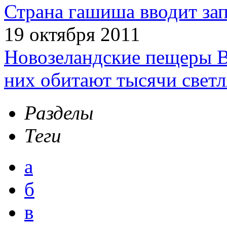
Страна гашиша вводит зап
19 октября 2011
Новозеландские пещеры В
них обитают тысячи светл
Разделы
Теги
а
б
в