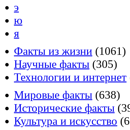
э
ю
я
Факты из жизни
(
1061
)
Научные факты
(
305
)
Технологии и интернет
Мировые факты
(
638
)
Исторические факты
(
3
Культура и искусство
(
6