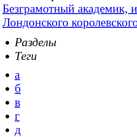
Безграмотный академик, 
Лондонского королевског
Разделы
Теги
а
б
в
г
д