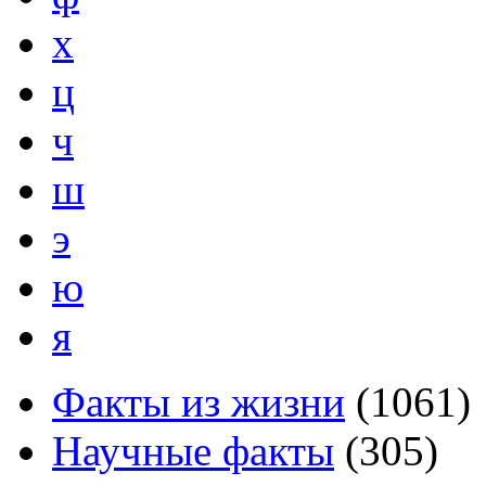
х
ц
ч
ш
э
ю
я
Факты из жизни
(
1061
)
Научные факты
(
305
)