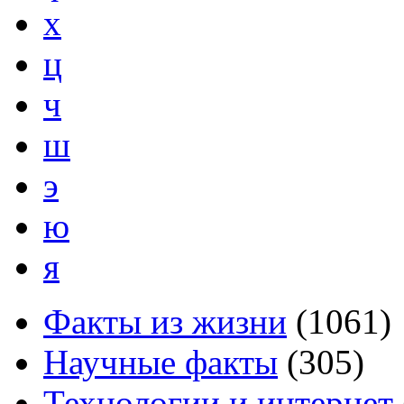
х
ц
ч
ш
э
ю
я
Факты из жизни
(
1061
)
Научные факты
(
305
)
Технологии и интернет