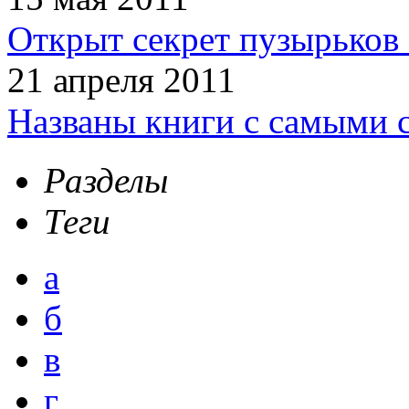
Открыт секрет пузырьков 
21 апреля 2011
Названы книги с самыми 
Разделы
Теги
а
б
в
г