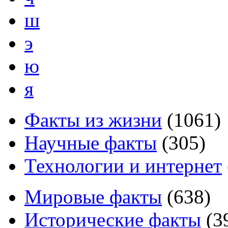
ш
э
ю
я
Факты из жизни
(
1061
)
Научные факты
(
305
)
Технологии и интернет
Мировые факты
(
638
)
Исторические факты
(
3